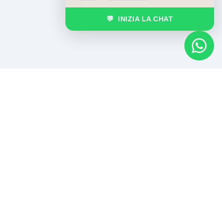
💬 INIZIA LA CHAT
IL METODO
Dalle
regole
ai servizi
ANALISI
PIANIFICAZIONE