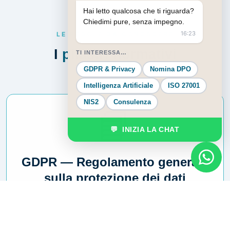
Hai letto qualcosa che ti riguarda?
Chiedimi pure, senza impegno.
16:23
LE REGOLE DA CONOSCERE
I
pilastri normativi
TI INTERESSA…
GDPR & Privacy
Nomina DPO
Intelligenza Artificiale
ISO 27001
NIS2
Consulenza
📘
💬 INIZIA LA CHAT
GDPR — Regolamento generale
sulla protezione dei dati
Il regolamento europeo sulla
protezione dei dati
personali
. Fissa i principi di liceità, finalità e
minimizzazione, introduce il registro dei